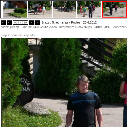
Srazy / 5. letní sraz - Podlesí, 23.6.2012
|<
<
602 / 639
>
>|
Vložil:
jumep
Dátum:
24.06.2012 20:24
Informace:
1024x768px 318kb
JPG
Zobrazen
Popis:
ucastnici zajezdu