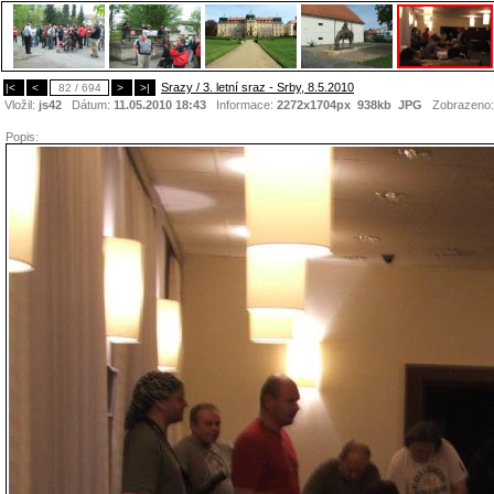
Srazy / 3. letní sraz - Srby, 8.5.2010
|<
<
82 / 694
>
>|
Vložil:
js42
Dátum:
11.05.2010 18:43
Informace:
2272x1704px 938kb
JPG
Zobrazeno
Popis: