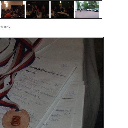
:
6587
x