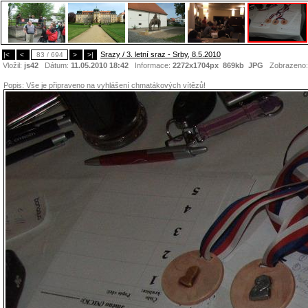
Srazy / 3. letní sraz - Srby, 8.5.2010
|<
<
83 / 694
>
>|
Vložil:
js42
Dátum:
11.05.2010 18:42
Informace:
2272x1704px 869kb
JPG
Zobrazeno
Popis:
Vše je připraveno na vyhlášení chmatákových vítězů!