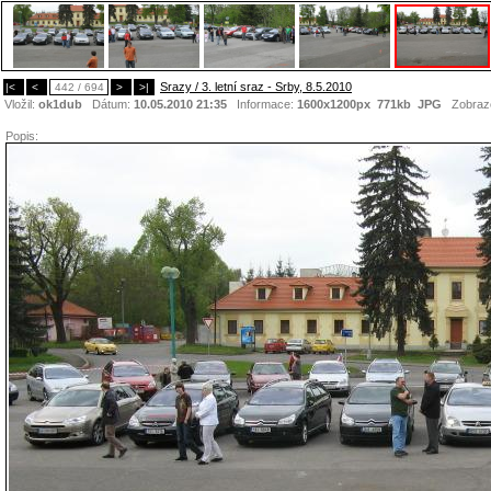
Srazy / 3. letní sraz - Srby, 8.5.2010
|<
<
442 / 694
>
>|
Vložil:
ok1dub
Dátum:
10.05.2010 21:35
Informace:
1600x1200px 771kb
JPG
Zobraz
Popis: