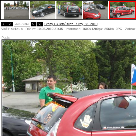
Srazy / 3. letní sraz - Srby, 8.5.2010
|<
<
446 / 694
>
>|
Vložil:
ok1dub
Dátum:
10.05.2010 21:35
Informace:
1600x1200px 856kb
JPG
Zobraz
Popis: