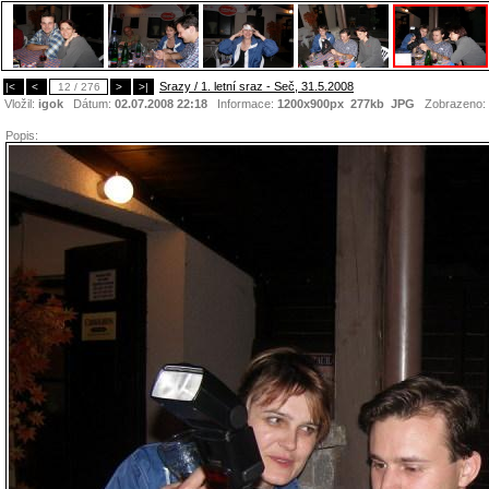
Srazy / 1. letní sraz - Seč, 31.5.2008
|<
<
12 / 276
>
>|
Vložil:
igok
Dátum:
02.07.2008 22:18
Informace:
1200x900px 277kb
JPG
Zobrazeno:
Popis: