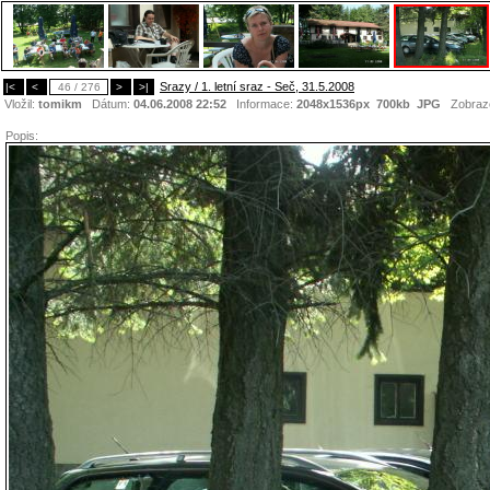
Srazy / 1. letní sraz - Seč, 31.5.2008
|<
<
46 / 276
>
>|
Vložil:
tomikm
Dátum:
04.06.2008 22:52
Informace:
2048x1536px 700kb
JPG
Zobraz
Popis: