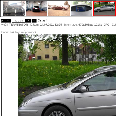
Ostatní
|<
<
42 / 95
>
>|
Vložil:
TERMINATOR
Dátum:
14.07.2011 12:25
Informace:
670x503px 101kb
JPG
Zob
Popis:
Tak to je můj citronek.......