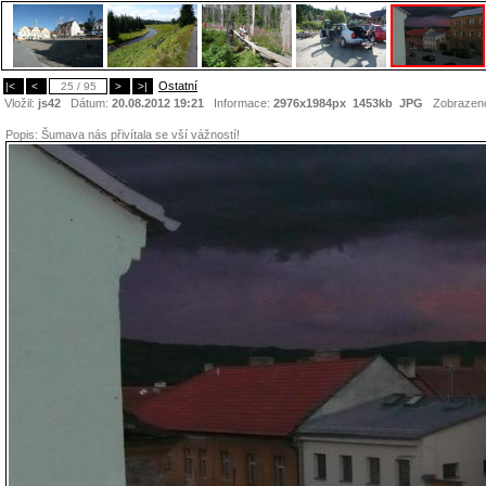
Ostatní
|<
<
25 / 95
>
>|
Vložil:
js42
Dátum:
20.08.2012 19:21
Informace:
2976x1984px 1453kb
JPG
Zobrazen
Popis:
Šumava nás přivítala se vší vážností!