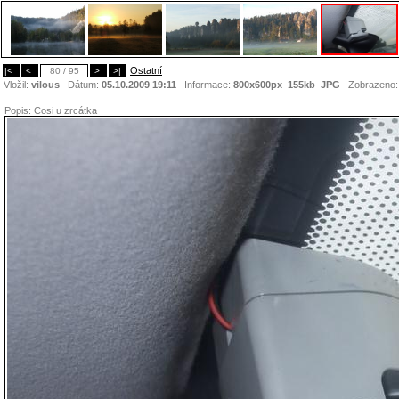
Ostatní
|<
<
80 / 95
>
>|
Vložil:
vilous
Dátum:
05.10.2009 19:11
Informace:
800x600px 155kb
JPG
Zobrazeno
Popis:
Cosi u zrcátka