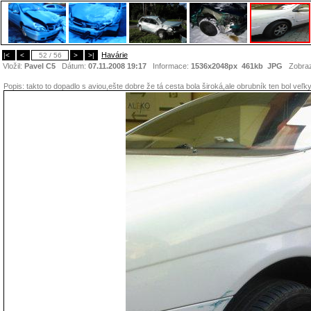
Havárie
|<
<
52 / 56
>
>|
Vložil:
Pavel C5
Dátum:
07.11.2008 19:17
Informace:
1536x2048px 461kb
JPG
Zobraz
Popis:
takto to dopadlo s aviou,ešte dobre že tá cesta bola široká,ale obrubník ten bol veľk