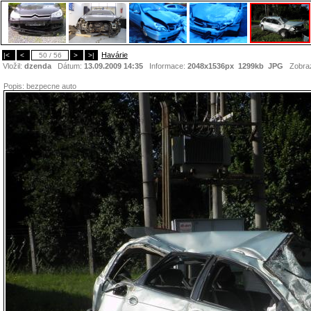
Havárie
|<
<
50 / 56
>
>|
Vložil:
dzenda
Dátum:
13.09.2009 14:35
Informace:
2048x1536px 1299kb
JPG
Zobra
Popis:
bezpecne auto