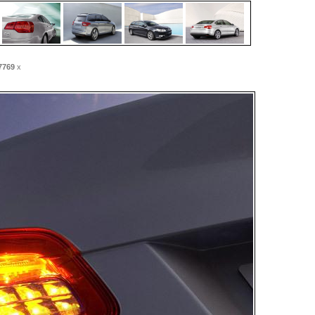
7769
x