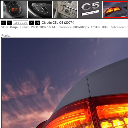
Citroën C5 / C5 (2007-)
|<
<
155 / 179
>
>|
Vložil:
Darja
Dátum:
20.11.2007 10:14
Informace:
800x600px 101kb
JPG
Zobrazeno:
Popis: