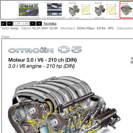
Technika
|<
<
126 / 129
>
>|
Vložil:
Darja
Dátum:
01.07.2007 12:40
Informace:
1024x765px 107kb
JPG
Zobrazeno
Popis: