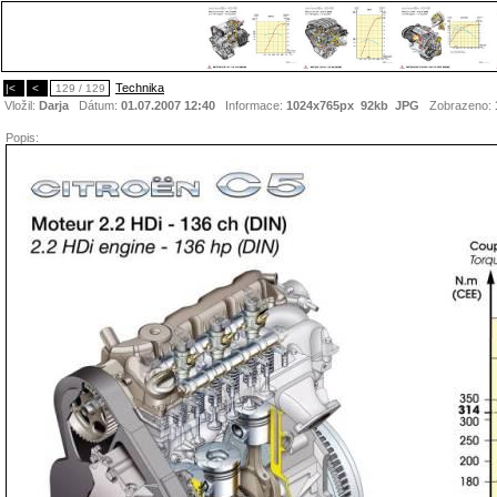
Technika
|<
<
129 / 129
Vložil:
Darja
Dátum:
01.07.2007 12:40
Informace:
1024x765px 92kb
JPG
Zobrazeno:
Popis: