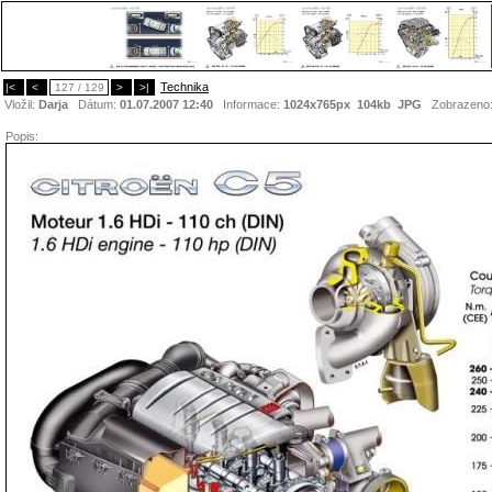
Technika
|<
<
127 / 129
>
>|
Vložil:
Darja
Dátum:
01.07.2007 12:40
Informace:
1024x765px 104kb
JPG
Zobrazeno
Popis: