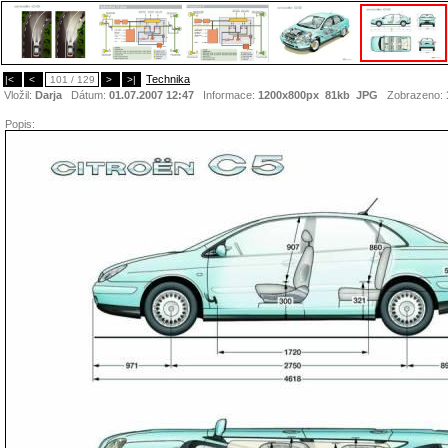
Technika
|<
<
101 / 129
>
>|
Vložil:
Darja
Dátum:
01.07.2007 12:47
Informace:
1200x800px 81kb
JPG
Zobrazeno:
Popis: