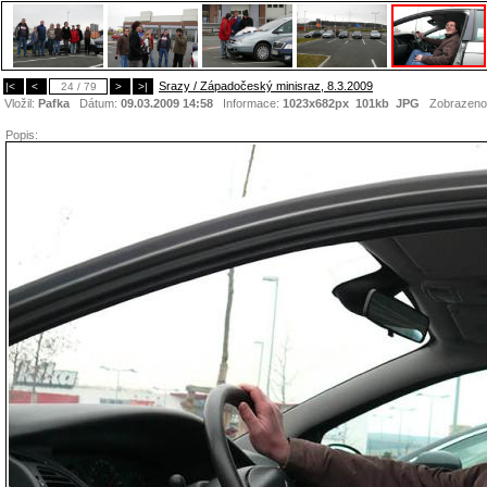
Srazy / Západočeský minisraz, 8.3.2009
|<
<
24 / 79
>
>|
Vložil:
Pafka
Dátum:
09.03.2009 14:58
Informace:
1023x682px 101kb
JPG
Zobrazeno
Popis: