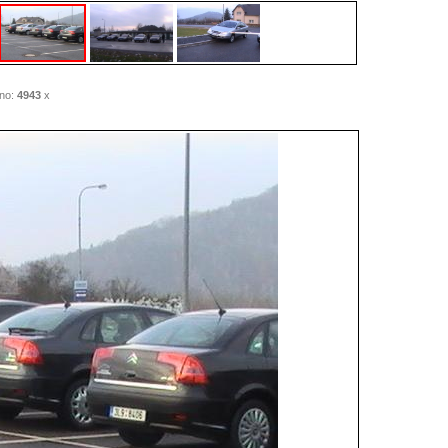
no:
4943
x