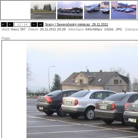
Srazy / Severočeský minisraz, 26.11.2011
|<
<
12 / 14
>
>|
Vložil:
Hanz 397
Dátum:
26.11.2011 20:28
Informace:
640x480px 142kb
JPG
Zobraze
Popis: