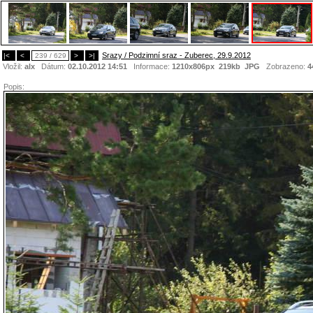
Srazy / Podzimní sraz - Zuberec, 29.9.2012
|<
<
239 / 629
>
>|
Vložil:
alx
Dátum:
02.10.2012 14:51
Informace:
1210x806px 219kb
JPG
Zobrazeno:
4
Popis: