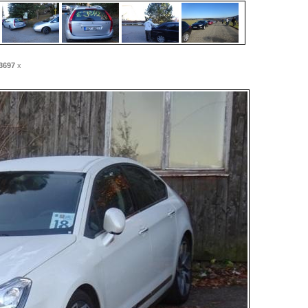
3697
x