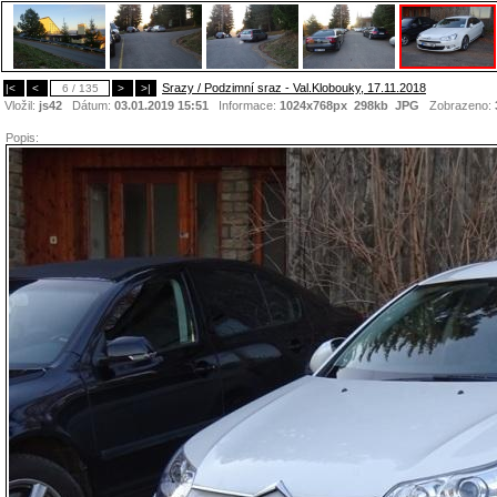
Srazy / Podzimní sraz - Val.Klobouky, 17.11.2018
|<
<
6 / 135
>
>|
Vložil:
js42
Dátum:
03.01.2019 15:51
Informace:
1024x768px 298kb
JPG
Zobrazeno:
Popis: