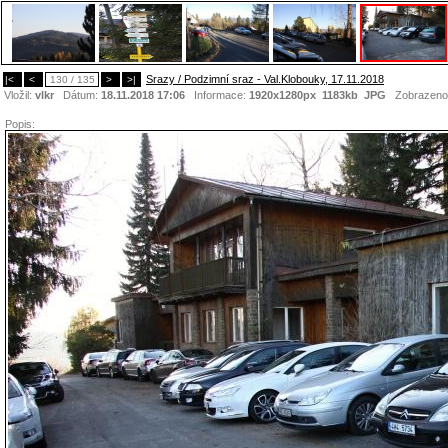
Srazy / Podzimní sraz - Val.Klobouky, 17.11.2018
|<
<
130 / 135
>
>|
Vložil:
vlkr
Dátum:
18.11.2018 17:06
Informace:
1920x1280px 1183kb
JPG
Zobrazeno
Popis: