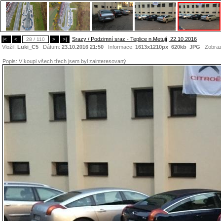
Srazy / Podzimní sraz - Teplice n.Metují, 22.10.2016
|<
<
28 / 110
>
>|
Vložil:
Luki_C5
Dátum:
23.10.2016 21:50
Informace:
1613x1210px 620kb
JPG
Zobraz
Popis:
V koupi všech třech jsem byl zainteresovaný