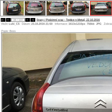
Srazy / Podzimní sraz - Teplice n.Metují, 22.10.2016
|<
<
38 / 110
>
>|
Vložil:
Luki_C5
Dátum:
23.10.2016 21:50
Informace:
1613x1210px 756kb
JPG
Zobraz
Popis:
Boss