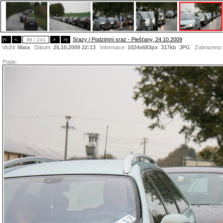
Srazy / Podzimní sraz - Piešťany, 24.10.2009
|<
<
98 / 241
>
>|
Vložil:
Mata
Dátum:
25.10.2009 22:13
Informace:
1024x683px 317kb
JPG
Zobrazeno
Popis: