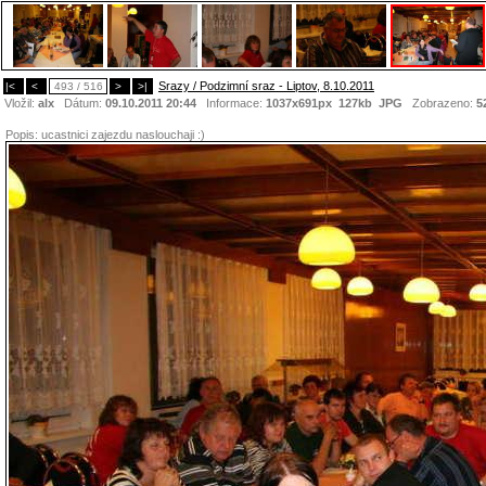
Srazy / Podzimní sraz - Liptov, 8.10.2011
|<
<
493 / 516
>
>|
Vložil:
alx
Dátum:
09.10.2011 20:44
Informace:
1037x691px 127kb
JPG
Zobrazeno:
5
Popis:
ucastnici zajezdu naslouchaji :)