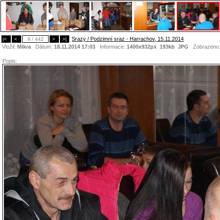
Srazy / Podzimní sraz - Harrachov, 15.11.2014
|<
<
9 / 442
>
>|
Vložil:
Mikra
Dátum:
18.11.2014 17:03
Informace:
1400x932px 193kb
JPG
Zobrazeno
Popis: