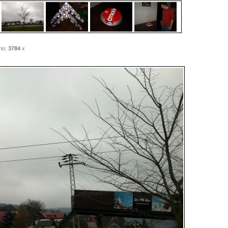
no:
3784
x