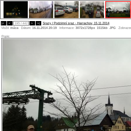
Srazy / Podzimní sraz - Harrachov, 15.11.2014
|<
<
195 / 442
>
>|
Vložil:
máca
Dátum:
16.11.2014 20:19
Informace:
3072x1728px 1515kb
JPG
Zobraze
Popis: