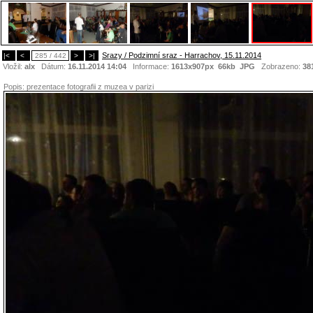
Srazy / Podzimní sraz - Harrachov, 15.11.2014
|<
<
285 / 442
>
>|
Vložil:
alx
Dátum:
16.11.2014 14:04
Informace:
1613x907px 66kb
JPG
Zobrazeno:
38
Popis:
prezentace fotografii z muzea v parizi