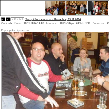
Srazy / Podzimní sraz - Harrachov, 15.11.2014
|<
<
442 / 442
Vložil:
alx
Dátum:
16.11.2014 14:03
Informace:
1613x907px 209kb
JPG
Zobrazeno:
4
Popis:
patecni posezeni