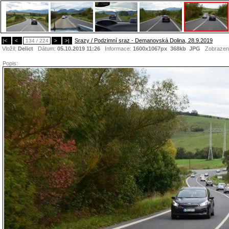
Srazy / Podzimní sraz - Demanovská Dolina, 28.9.2019
|<
<
134 / 224
>
>|
Vložil:
Delict
Dátum:
05.10.2019 11:26
Informace:
1600x1067px 368kb
JPG
Zobrazen
Popis: