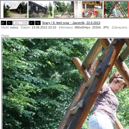
Srazy / 6. letní sraz - Javorník, 22.6.2013
|<
<
381 / 508
>
>|
Vložil:
máca
Dátum:
23.06.2013 23:10
Informace:
980x654px 253kb
JPG
Zobrazeno:
Popis: