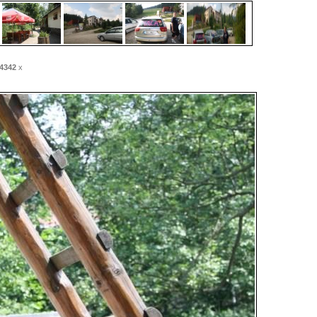
4342
x