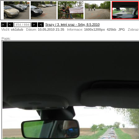
Srazy / 3. letní sraz - Srby, 8.5.2010
|<
<
454 / 694
>
>|
Vložil:
ok1dub
Dátum:
10.05.2010 21:35
Informace:
1600x1200px 425kb
JPG
Zobraz
Popis: