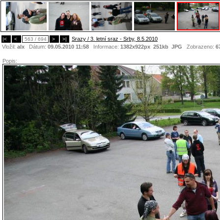
Srazy / 3. letní sraz - Srby, 8.5.2010
|<
<
563 / 694
>
>|
Vložil:
alx
Dátum:
09.05.2010 11:58
Informace:
1382x922px 251kb
JPG
Zobrazeno:
6
Popis: