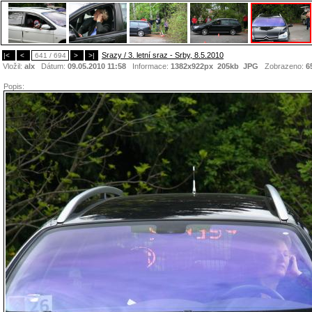
Srazy / 3. letní sraz - Srby, 8.5.2010
|<
<
641 / 694
>
>|
Vložil:
alx
Dátum:
09.05.2010 11:58
Informace:
1382x922px 205kb
JPG
Zobrazeno:
6
Popis: