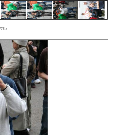
775
x