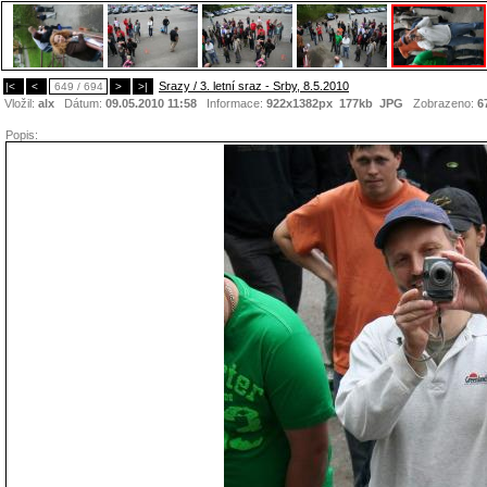
Srazy / 3. letní sraz - Srby, 8.5.2010
|<
<
649 / 694
>
>|
Vložil:
alx
Dátum:
09.05.2010 11:58
Informace:
922x1382px 177kb
JPG
Zobrazeno:
6
Popis: