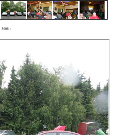
:
8098
x