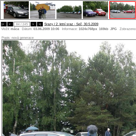
Srazy / 2. letní sraz - Seč, 30.5.2009
|<
<
84 / 245
>
>|
Vložil:
máca
Dátum:
03.06.2009 10:06
Informace:
1024x768px 169kb
JPG
Zobrazeno
Popis:
nová generace