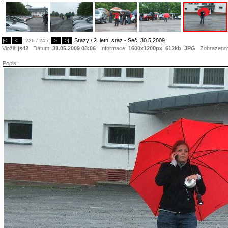
Srazy / 2. letní sraz - Seč, 30.5.2009
|<
<
226 / 245
>
>|
Vložil:
js42
Dátum:
31.05.2009 08:06
Informace:
1600x1200px 612kb
JPG
Zobrazeno
Popis: