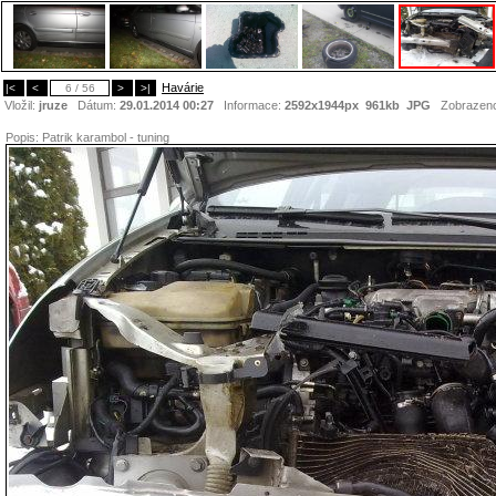
Havárie
|<
<
6 / 56
>
>|
Vložil:
jruze
Dátum:
29.01.2014 00:27
Informace:
2592x1944px 961kb
JPG
Zobrazen
Popis:
Patrik karambol - tuning