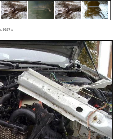
o:
9267
x