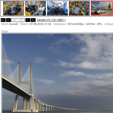
Citroën C5 / C5 (2007-)
|<
<
87 / 179
>
>|
Vložil:
fousek
Dátum:
07.05.2010 17:54
Informace:
3072x2168px 2247kb
JPG
Zobraz
Popis: