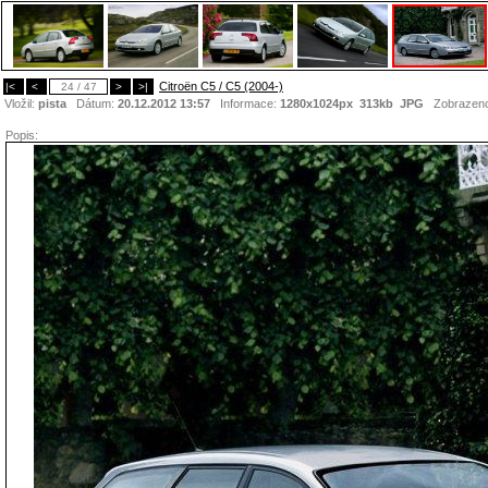
Citroën C5 / C5 (2004-)
|<
<
24 / 47
>
>|
Vložil:
pista
Dátum:
20.12.2012 13:57
Informace:
1280x1024px 313kb
JPG
Zobrazen
Popis: