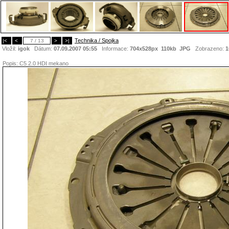
Technika / Spojka
|<
<
7 / 13
>
>|
Vložil:
igok
Dátum:
07.09.2007 05:55
Informace:
704x528px 110kb
JPG
Zobrazeno:
1
Popis:
C5 2.0 HDI mekano