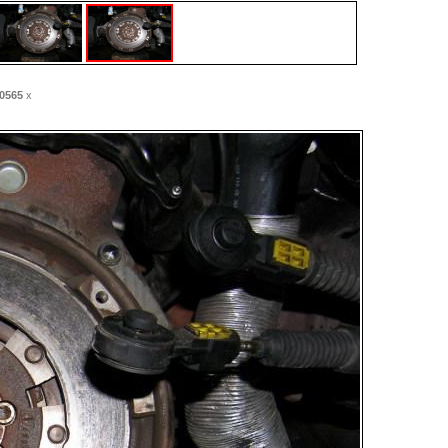
0565
x