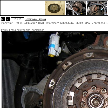
Technika / Spojka
|<
<
13 / 13
Vložil:
tief
Dátum:
03.09.2007 11:31
Informace:
1280x960px 352kb
JPG
Zobrazeno:
1
Popis:
Fotka zotrvacnika, zaslal Igor