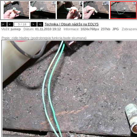
Technika / Obsah nádrže na EOLYS
|<
<
5 / 18
>
>|
Vložil:
jumep
Dátum:
01.11.2010 19:12
Informace:
1024x768px 237kb
JPG
Zobrazen
Popis:
cidlo hladiny (podrobnejsia funkcia bude skumana)