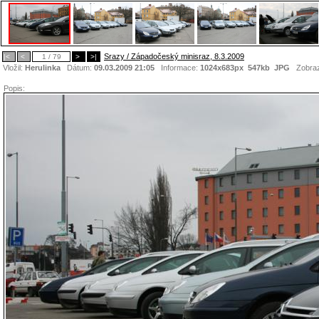
Srazy / Západočeský minisraz, 8.3.2009
|<
<
1 / 79
>
>|
Vložil:
Herulinka
Dátum:
09.03.2009 21:05
Informace:
1024x683px 547kb
JPG
Zobraz
Popis: