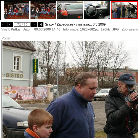
Srazy / Západočeský minisraz, 8.3.2009
|<
<
72 / 79
>
>|
Vložil:
Pafka
Dátum:
09.03.2009 14:46
Informace:
1023x682px 176kb
JPG
Zobrazeno
Popis: