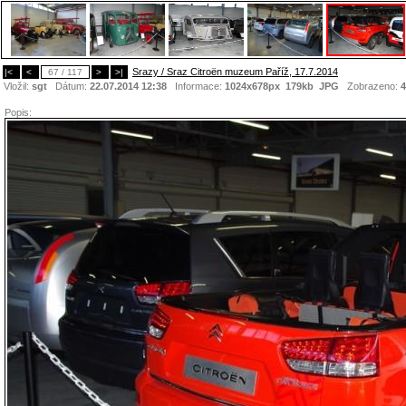
Srazy / Sraz Citroën muzeum Paříž, 17.7.2014
|<
<
67 / 117
>
>|
Vložil:
sgt
Dátum:
22.07.2014 12:38
Informace:
1024x678px 179kb
JPG
Zobrazeno:
4
Popis: