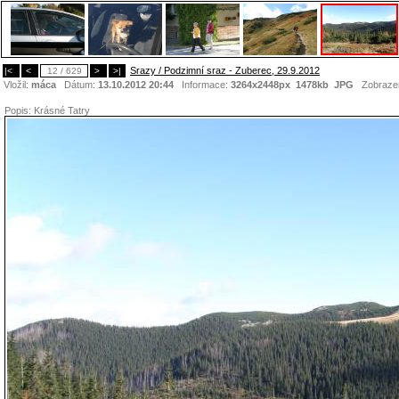
Srazy / Podzimní sraz - Zuberec, 29.9.2012
|<
<
12 / 629
>
>|
Vložil:
máca
Dátum:
13.10.2012 20:44
Informace:
3264x2448px 1478kb
JPG
Zobraze
Popis:
Krásné Tatry