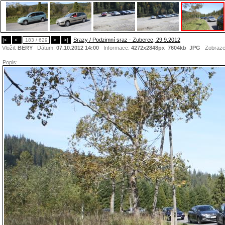
Srazy / Podzimní sraz - Zuberec, 29.9.2012
|<
<
183 / 629
>
>|
Vložil:
BERY
Dátum:
07.10.2012 14:00
Informace:
4272x2848px 7604kb
JPG
Zobraze
Popis: