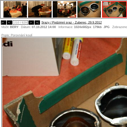
Srazy / Podzimní sraz - Zuberec, 29.9.2012
|<
<
210 / 629
>
>|
Vložil:
BERY
Dátum:
07.10.2012 14:00
Informace:
1024x682px 179kb
JPG
Zobrazen
Popis:
Porovnání koulí